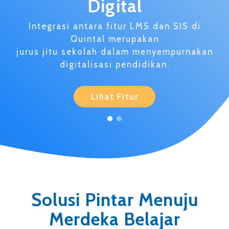
Digital
Integrasi antara fitur LMS dan SIS di
Quintal merupakan
jurus jitu sekolah dalam menyempurnakan
digitalisasi pendidikan.
Lihat Fitur
Solusi Pintar Menuju
Merdeka Belajar